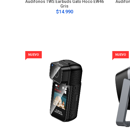
Audifonos TWS Earbuds Gato Hoco EW46
Audifo
Gris
$14.990
NUEVO
NUEVO