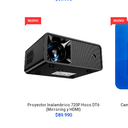
NUEVO
NUEVO
Proyector Inalambrico 720P Hoco DT6
Cam
(Mirroring y HDMI)
$89.990