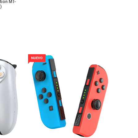
tion MT-
)
NUEVO