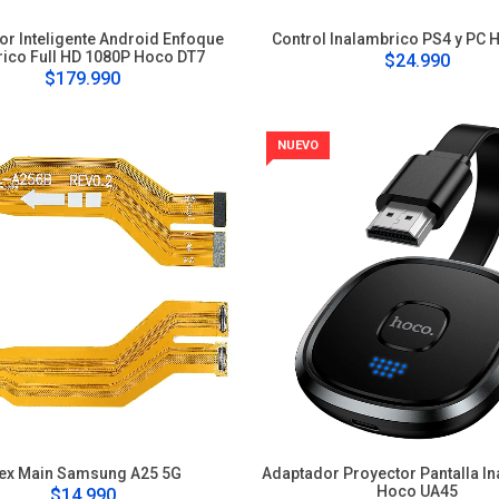
or Inteligente Android Enfoque
Control Inalambrico PS4 y PC
rico Full HD 1080P Hoco DT7
$24.990
$179.990
NUEVO
lex Main Samsung A25 5G
Adaptador Proyector Pantalla I
Hoco UA45
$14.990