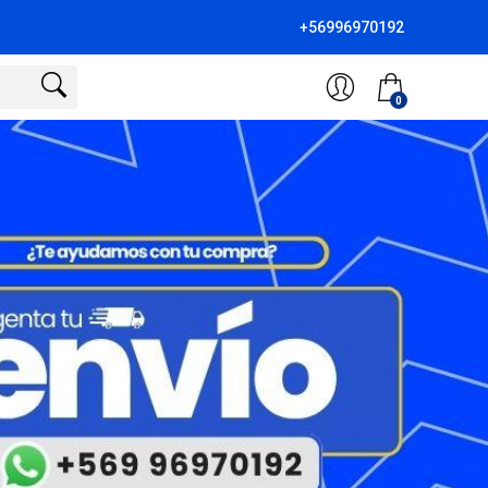
+56996970192
0