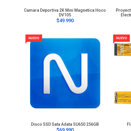
Camara Deportiva 2K Mini Magnetica Hoco
Proyect
DV105
Elect
$49.990
NUEVO
NUEVO
Disco SSD Sata Adata SU650 256GB
F
$69.990