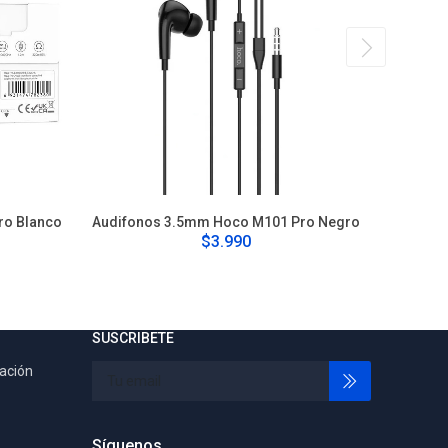
ro Blanco
Audifonos 3.5mm Hoco M101 Pro Negro
Audifonos
$3.990
SUSCRIBETE
tación
Síguenos