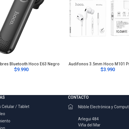
bres Bluetooth Hoco E63 Negro
Audifonos 3.5mm Hoco M101 P
$9.990
$3.990
AS
CONTACTO
 Celular / Tablet
Nibble Electrónica y Compu
deo
Arlegui 484
miento
Viña del Mar
ion