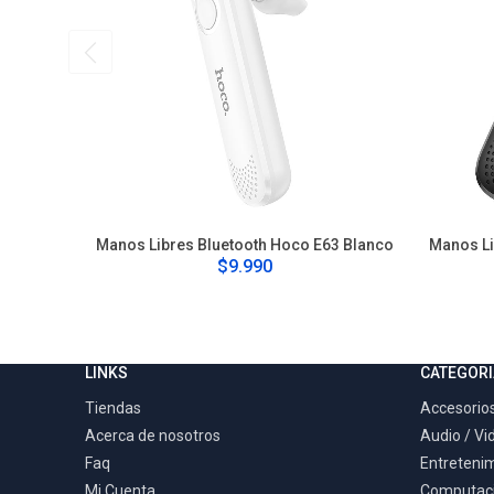
Manos Libres Bluetooth Hoco E63 Blanco
Manos Li
$9.990
LINKS
CATEGORI
Tiendas
Accesorios
Acerca de nosotros
Audio / Vi
Faq
Entreteni
Mi Cuenta
Computac