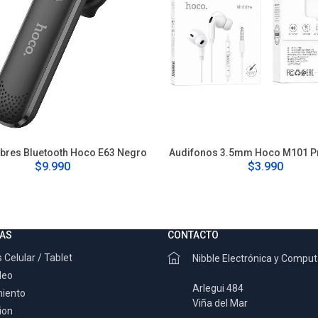
bres Bluetooth Hoco E63 Negro
Audifonos 3.5mm Hoco M101 P
$9.990
$3.990
AS
CONTACTO
 Celular / Tablet
Nibble Electrónica y Compu
deo
Arlegui 484
miento
Viña del Mar
ion