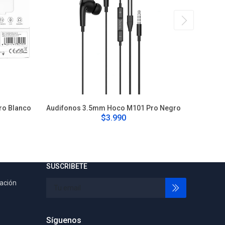
ro Blanco
Audifonos 3.5mm Hoco M101 Pro Negro
Audifonos
$3.990
SUSCRIBETE
tación
Síguenos