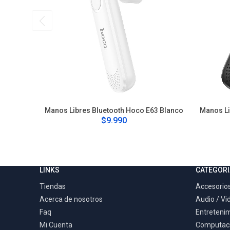
Manos Libres Bluetooth Hoco E63 Blanco
Manos Li
$9.990
LINKS
CATEGORI
Tiendas
Accesorios
Acerca de nosotros
Audio / Vi
Faq
Entreteni
Mi Cuenta
Computac