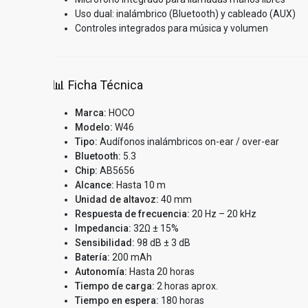
Uso dual: inalámbrico (Bluetooth) y cableado (AUX)
Controles integrados para música y volumen
📊 Ficha Técnica
Marca:
HOCO
Modelo:
W46
Tipo:
Audífonos inalámbricos on-ear / over-ear
Bluetooth:
5.3
Chip:
AB5656
Alcance:
Hasta 10 m
Unidad de altavoz:
40 mm
Respuesta de frecuencia:
20 Hz – 20 kHz
Impedancia:
32Ω ± 15%
Sensibilidad:
98 dB ± 3 dB
Batería:
200 mAh
Autonomía:
Hasta 20 horas
Tiempo de carga:
2 horas aprox.
Tiempo en espera:
180 horas