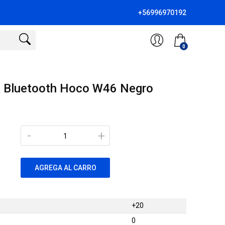
+56996970192
0
 Bluetooth Hoco W46 Negro
-
+
AGREGA AL CARRO
+20
0