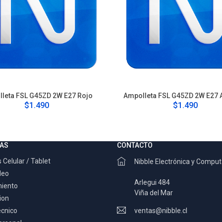
leta FSL G45ZD 2W E27 Rojo
Ampolleta FSL G45ZD 2W E27 
$1.490
$1.490
AS
CONTACTO
 Celular / Tablet
Nibble Electrónica y Compu
deo
Arlegui 484
miento
Viña del Mar
ion
ecnico
ventas@nibble.cl