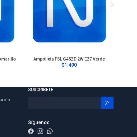
Amarillo
Ampolleta FSL G45ZD 2W E27 Verde
Ampoll
$1.490
SUSCRIBETE
tación
Síguenos