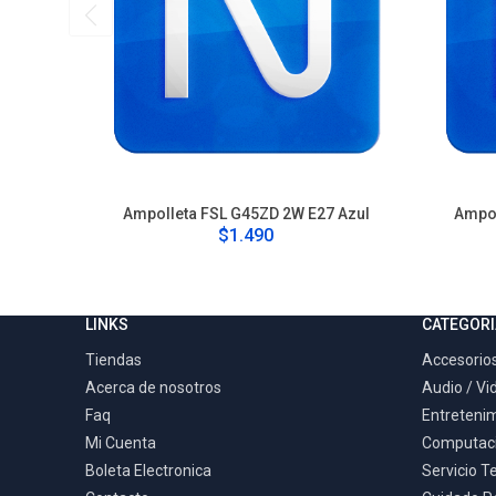
Ampolleta FSL G45ZD 2W E27 Azul
Ampol
$1.490
LINKS
CATEGORI
Tiendas
Accesorios
Acerca de nosotros
Audio / Vi
Faq
Entreteni
Mi Cuenta
Computac
Boleta Electronica
Servicio T