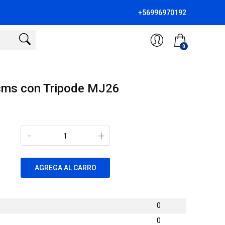
+56996970192
0
cms con Tripode MJ26
-
+
AGREGA AL CARRO
0
0