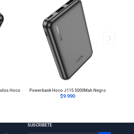
rados Hoco
Powerbank Hoco J115 5000Mah Negro
Pow
o
$9.990
SUSCRIBETE