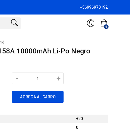
+56996970192
0
nk)
158A 10000mAh Li-Po Negro
-
+
AGREGA AL CARRO
+20
0