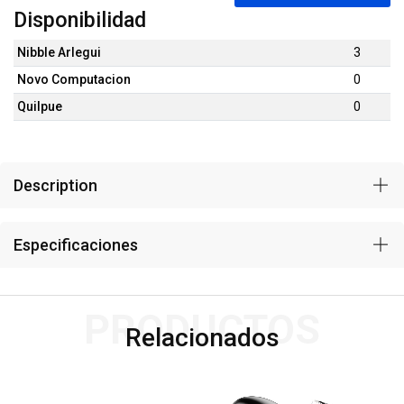
Disponibilidad
Nibble Arlegui
3
Novo Computacion
0
Quilpue
0
Description
Especificaciones
PRODUCTOS
Relacionados