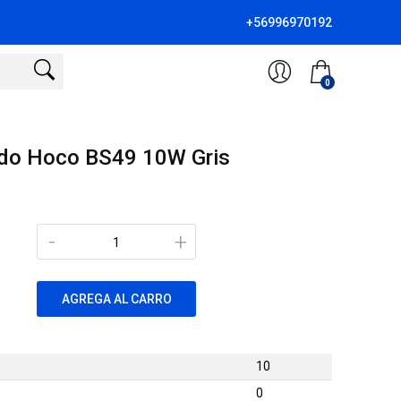
+56996970192
0
ido Hoco BS49 10W Gris
-
+
AGREGA AL CARRO
10
0