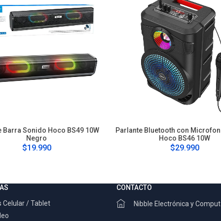
e Barra Sonido Hoco BS49 10W
Parlante Bluetooth con Microfo
Negro
Hoco BS46 10W
$19.990
$29.990
AS
CONTACTO
 Celular / Tablet
Nibble Electrónica y Compu
deo