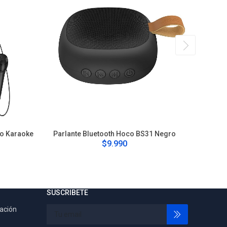
no Karaoke
Parlante Bluetooth Hoco BS31 Negro
Parlan
$9.990
SUSCRIBETE
tación