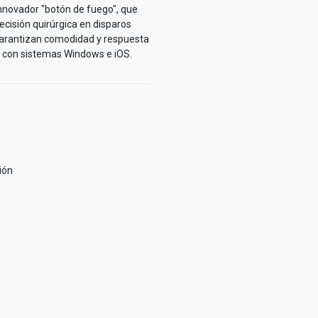
innovador "botón de fuego", que
recisión quirúrgica en disparos
d garantizan comodidad y respuesta
e con sistemas Windows e iOS.
ión