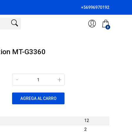
+56996970192
0
ion MT-G3360
-
+
AGREGA AL CARRO
12
2