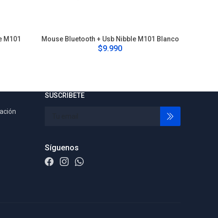
le M101
Mouse Bluetooth + Usb Nibble M101 Blanco
Mouse Blu
$9.990
SUSCRIBETE
tación
Síguenos