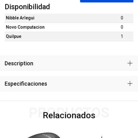
Disponibilidad
Nibble Arlegui
0
Novo Computacion
0
Quilpue
1
Description
Especificaciones
PRODUCTOS
Relacionados