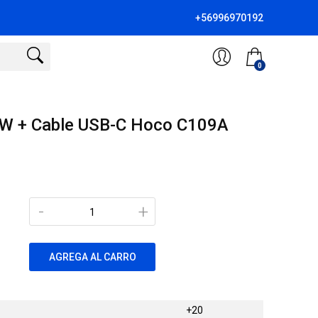
+56996970192
0
8W + Cable USB-C Hoco C109A
-
+
AGREGA AL CARRO
+20