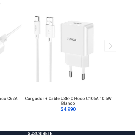
oco C62A
Cargador + Cable USB-C Hoco C106A 10.5W
Carga
Blanco
$4.990
SUSCRIBETE