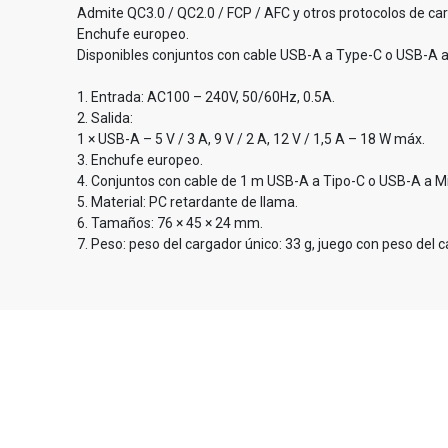
Admite QC3.0 / QC2.0 / FCP / AFC y otros protocolos de car
Enchufe europeo.
Disponibles conjuntos con cable USB-A a Type-C o USB-A 
1. Entrada: AC100 – 240V, 50/60Hz, 0.5A.
2. Salida:
1 × USB-A – 5 V / 3 A, 9 V / 2 A, 12 V / 1,5 A – 18 W máx.
3. Enchufe europeo.
4. Conjuntos con cable de 1 m USB-A a Tipo-C o USB-A a M
5. Material: PC retardante de llama.
6. Tamaños: 76 × 45 × 24 mm.
7. Peso: peso del cargador único: 33 g, juego con peso del ca