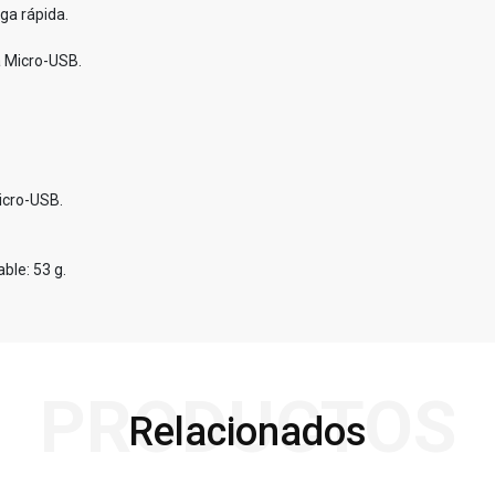
ga rápida.
a Micro-USB.
icro-USB.
ble: 53 g.
PRODUCTOS
Relacionados