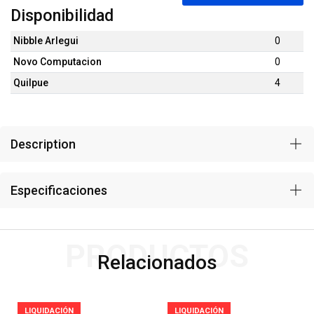
Disponibilidad
Nibble Arlegui
0
Novo Computacion
0
Quilpue
4
Description
Especificaciones
PRODUCTOS
Relacionados
LIQUIDACIÓN
LIQUIDACIÓN