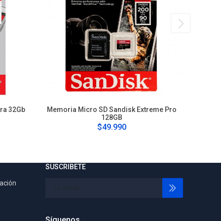
tra 32Gb
Memoria Micro SD Sandisk Extreme Pro
Pendriv
128GB
$49.990
SUSCRIBETE
tación
Síguenos