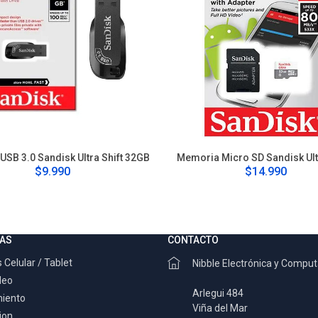
USB 3.0 Sandisk Ultra Shift 32GB
Memoria Micro SD Sandisk Ul
$9.990
$14.990
AS
CONTACTO
 Celular / Tablet
Nibble Electrónica y Compu
deo
Arlegui 484
miento
Viña del Mar
ion