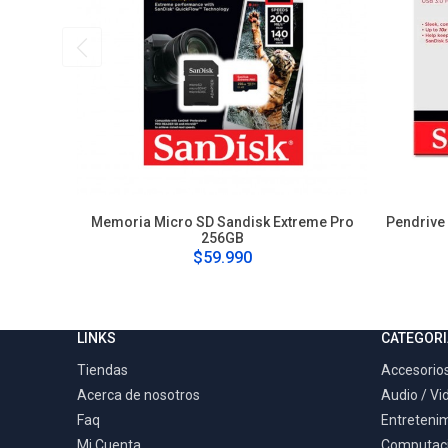
Memoria Micro SD Sandisk Extreme Pro
Pendrive 
256GB
$59.990
LINKS
CATEGORI
Tiendas
Accesorios
Acerca de nosotros
Audio / Vi
Faq
Entreteni
Mi Cuenta
Computac