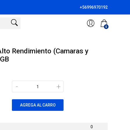
+56996970192
0
lto Rendimiento (Camaras y
4GB
-
+
AGREGA AL CARRO
0