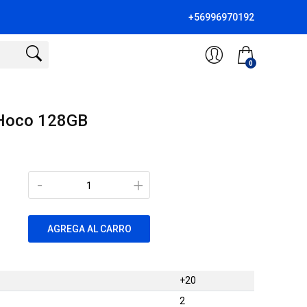
+56996970192
0
Hoco 128GB
-
+
AGREGA AL CARRO
+20
2