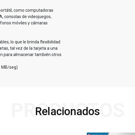
o portátil, como computadoras
A, consolas de videojuegos,
eléfonos móviles y cámaras
es, lo que le brinda flexibilidad
tas, tal vez de la tarjeta a una
ción para almacenar también otros
90 MB/seg)
PRODUCTOS
Relacionados