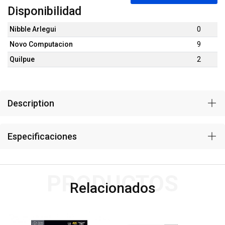
Disponibilidad
Nibble Arlegui
0
Novo Computacion
9
Quilpue
2
Description
Especificaciones
PRODUCTOS
Relacionados