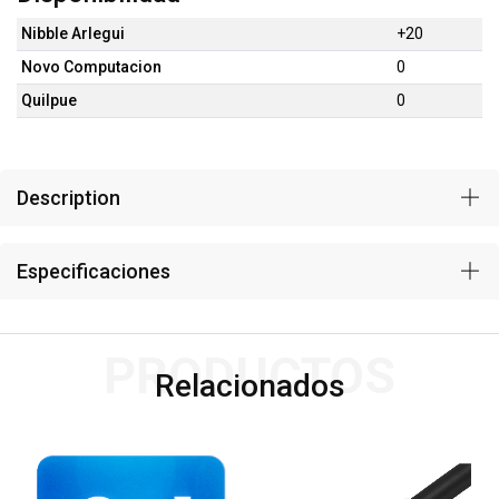
Nibble Arlegui
+20
Novo Computacion
0
Quilpue
0
Description
Especificaciones
PRODUCTOS
Relacionados