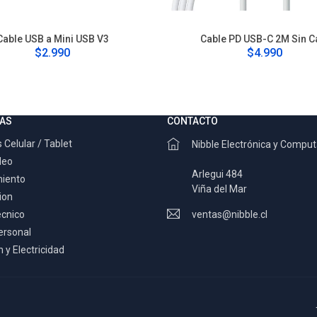
Cable USB a Mini USB V3
Cable PD USB-C 2M Sin C
$2.990
$4.990
AS
CONTACTO
 Celular / Tablet
Nibble Electrónica y Compu
deo
Arlegui 484
miento
Viña del Mar
ion
ecnico
ventas@nibble.cl
ersonal
 y Electricidad