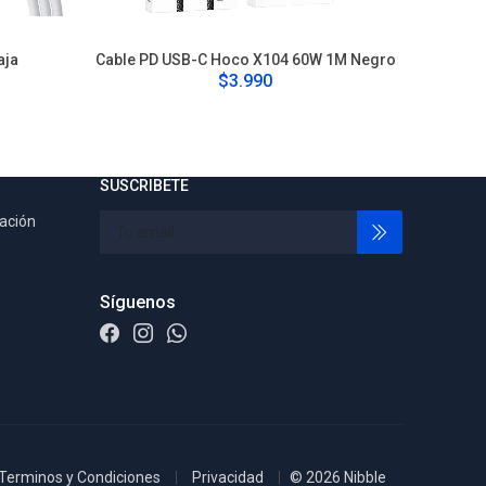
aja
Cable PD USB-C Hoco X104 60W 1M Negro
Adaptad
$3.990
SUSCRIBETE
tación
Síguenos
Terminos y Condiciones
Privacidad
© 2026 Nibble