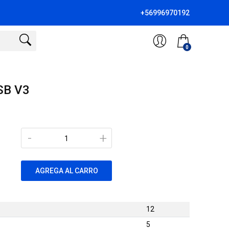
+56996970192
0
SB V3
-
+
AGREGA AL CARRO
12
5