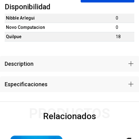
Disponibilidad
Nibble Arlegui
0
Novo Computacion
0
Quilpue
18
Description
Especificaciones
PRODUCTOS
Relacionados