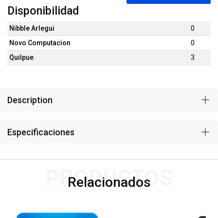
Disponibilidad
Nibble Arlegui
0
Novo Computacion
0
Quilpue
3
Description
Especificaciones
PRODUCTOS
Relacionados