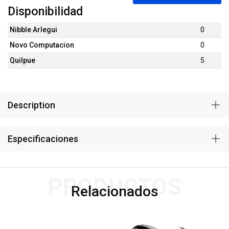
Disponibilidad
Nibble Arlegui
0
Novo Computacion
0
Quilpue
5
Description
Especificaciones
PRODUCTOS
Relacionados