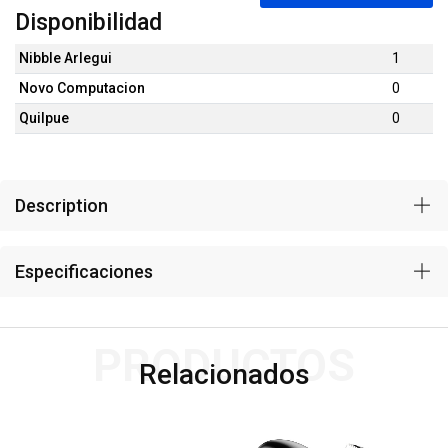
Disponibilidad
Nibble Arlegui
1
Novo Computacion
0
Quilpue
0
Description
Especificaciones
PRODUCTOS
Relacionados