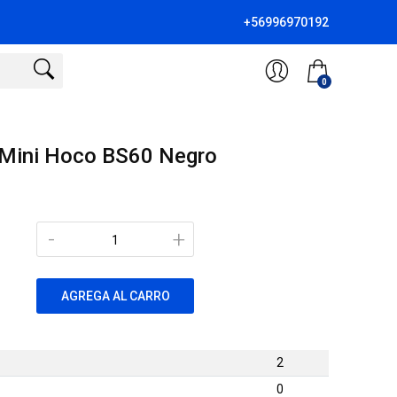
+56996970192
0
 Mini Hoco BS60 Negro
-
+
AGREGA AL CARRO
2
0