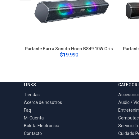
Parlante Barra Sonido Hoco BS49 10W Gris
Parlant
$19.990
LINKS
CATEGORI
Tiendas
Accesorios
Acerca de nosotros
Audio / Vi
Faq
Entreteni
Mi Cuenta
Computac
Boleta Electronica
Servicio T
Contacto
Cuidado P