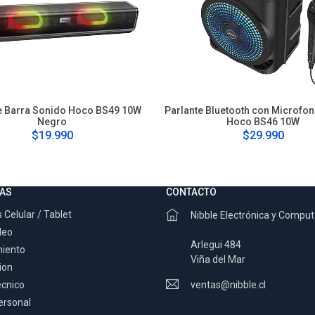
e Barra Sonido Hoco BS49 10W
Parlante Bluetooth con Microfo
Negro
Hoco BS46 10W
$19.990
$29.990
AS
CONTACTO
 Celular / Tablet
Nibble Electrónica y Compu
deo
Arlegui 484
miento
Viña del Mar
ion
ecnico
ventas@nibble.cl
ersonal