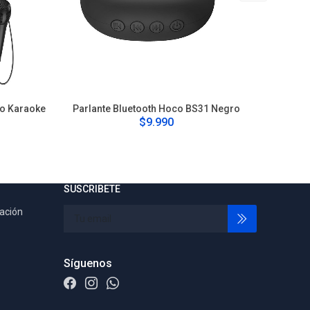
no Karaoke
Parlante Bluetooth Hoco BS31 Negro
Parlan
$9.990
SUSCRIBETE
tación
Síguenos