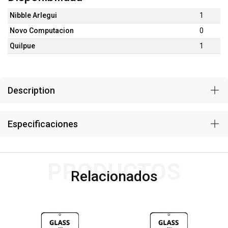
Nibble Arlegui
1
Novo Computacion
0
Quilpue
1
Description
Especificaciones
PRODUCTOS
Relacionados