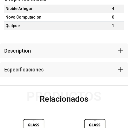
Nibble Arlegui
4
Novo Computacion
0
Quilpue
1
Description
Especificaciones
PRODUCTOS
Relacionados