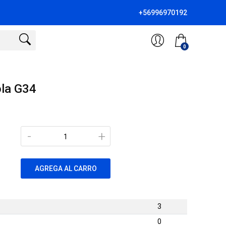
+56996970192
0
ola G34
-
+
AGREGA AL CARRO
3
0