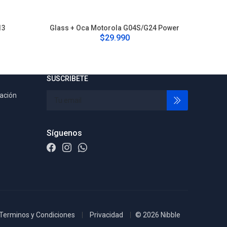
13
Glass + Oca Motorola G04S/G24 Power
G
$29.990
SUSCRIBETE
tación
Síguenos
Terminos y Condiciones
Privacidad
© 2026 Nibble