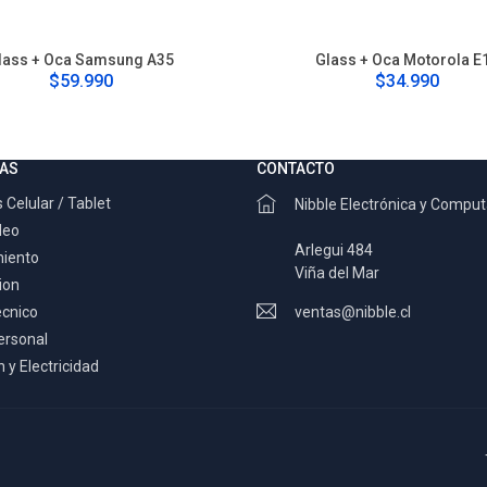
lass + Oca Samsung A35
Glass + Oca Motorola E
$59.990
$34.990
AS
CONTACTO
 Celular / Tablet
Nibble Electrónica y Compu
deo
Arlegui 484
miento
Viña del Mar
ion
ecnico
ventas@nibble.cl
ersonal
 y Electricidad