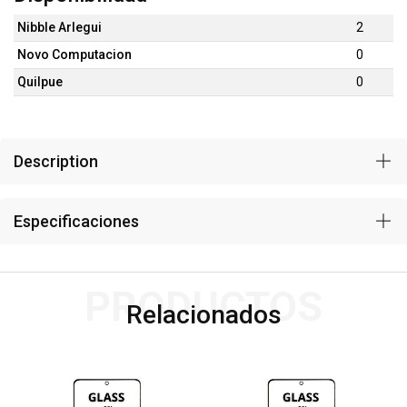
Nibble Arlegui
2
Novo Computacion
0
Quilpue
0
Description
Especificaciones
PRODUCTOS
Relacionados