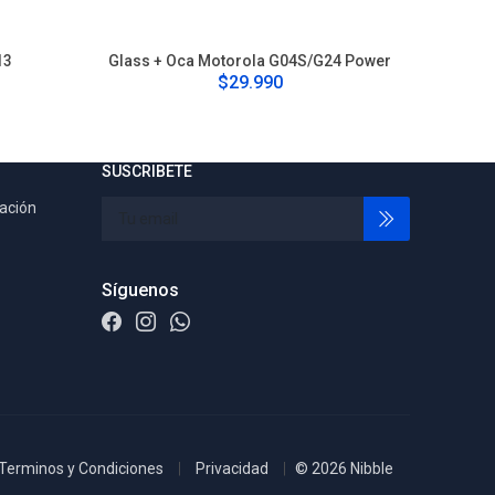
13
Glass + Oca Motorola G04S/G24 Power
G
$29.990
SUSCRIBETE
tación
Síguenos
Terminos y Condiciones
Privacidad
© 2026 Nibble