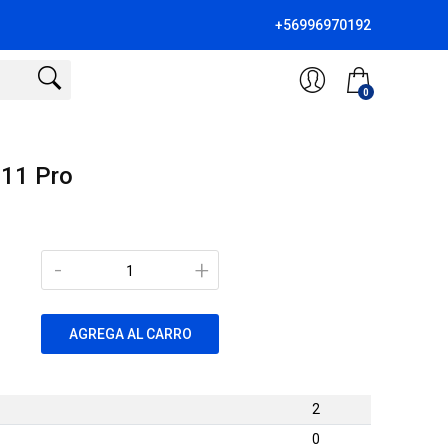
+56996970192
0
 11 Pro
-
+
AGREGA AL CARRO
2
0