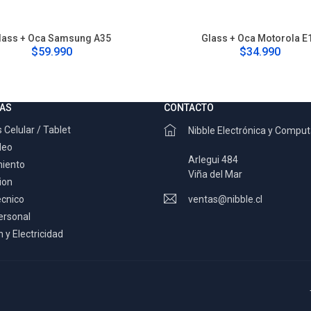
lass + Oca Samsung A35
Glass + Oca Motorola E
$59.990
$34.990
AS
CONTACTO
 Celular / Tablet
Nibble Electrónica y Compu
deo
Arlegui 484
miento
Viña del Mar
ion
ecnico
ventas@nibble.cl
ersonal
 y Electricidad