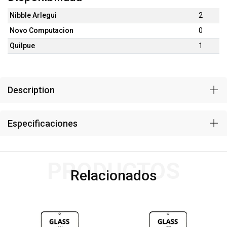
Nibble Arlegui
2
Novo Computacion
0
Quilpue
1
Description
Especificaciones
PRODUCTOS
Relacionados