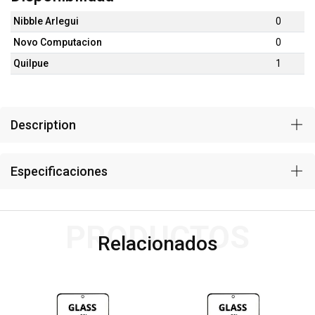
Nibble Arlegui
0
Novo Computacion
0
Quilpue
1
Description
Especificaciones
PRODUCTOS
Relacionados