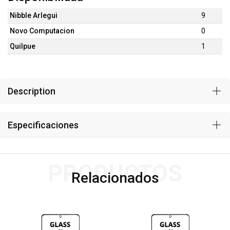
Nibble Arlegui
9
Novo Computacion
0
Quilpue
1
Description
Especificaciones
PRODUCTOS
Relacionados