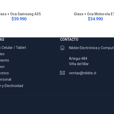
lass + Oca Samsung A35
Glass + Oca Motorola E
$59.990
$34.990
AS
CONTACTO
 Celular / Tablet
Nibble Electrónica y Compu
deo
Arlegui 484
miento
Viña del Mar
ion
ecnico
ventas@nibble.cl
ersonal
 y Electricidad