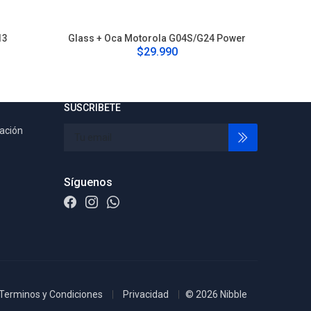
13
Glass + Oca Motorola G04S/G24 Power
G
$29.990
SUSCRIBETE
tación
Síguenos
Terminos y Condiciones
Privacidad
© 2026 Nibble