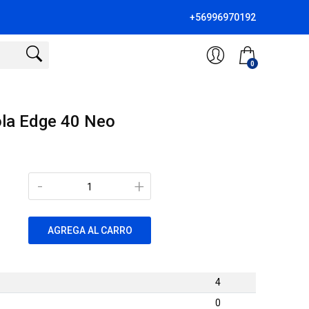
+56996970192
0
ola Edge 40 Neo
-
+
AGREGA AL CARRO
4
0