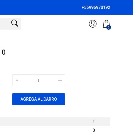
+56996970192
0
10
-
+
AGREGA AL CARRO
1
0