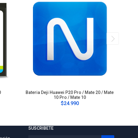
0
Bateria Deji Huawei P20 Pro / Mate 20 / Mate
Bateria 
10 Pro / Mate 10
$24.990
SUSCRIBETE