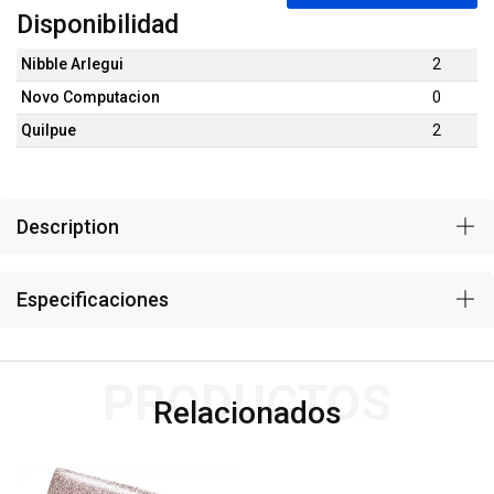
Disponibilidad
Nibble Arlegui
2
Novo Computacion
0
Quilpue
2
Description
Especificaciones
PRODUCTOS
Relacionados