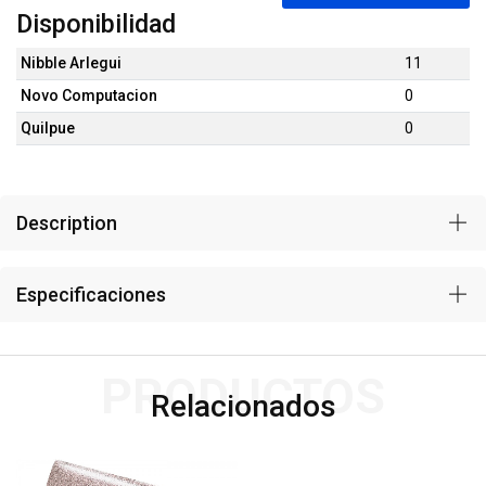
Disponibilidad
Nibble Arlegui
11
Novo Computacion
0
Quilpue
0
Description
Especificaciones
PRODUCTOS
Relacionados