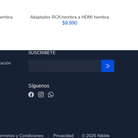
Hembra
Adaptador RCA hembra a HDMI hembra
Adapta
$9.990
SUSCRIBETE
tación
Síguenos
erminos y Condiciones
Privacidad
© 2026 Nibble