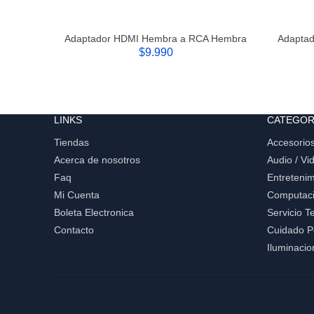
Adaptador HDMI Hembra a RCA Hembra
Adapta
$9.990
LINKS
CATEGOR
Tiendas
Accesorios
Acerca de nosotros
Audio / Vi
Faq
Entretenim
Mi Cuenta
Computac
Boleta Electronica
Servicio T
Contacto
Cuidado P
Iluminacio