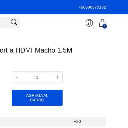
+56996970192
0
Port a HDMI Macho 1.5M
-
+
AGREGA AL
CARRO
+20