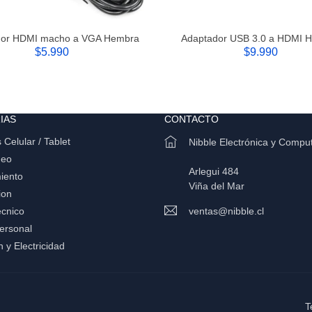
dor HDMI macho a VGA Hembra
Adaptador USB 3.0 a HDMI 
$5.990
$9.990
IAS
CONTACTO
 Celular / Tablet
Nibble Electrónica y Compu
deo
Arlegui 484
iento
Viña del Mar
ion
ecnico
ventas@nibble.cl
ersonal
n y Electricidad
T