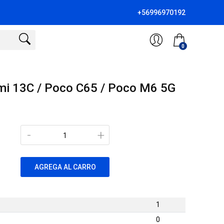
+56996970192
0
mi 13C / Poco C65 / Poco M6 5G
-
+
AGREGA AL CARRO
1
0