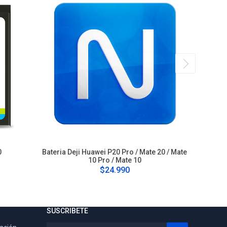
0
Bateria Deji Huawei P20 Pro / Mate 20 / Mate
Bateria 
10 Pro / Mate 10
$24.990
SUSCRIBETE