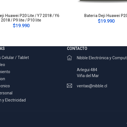
eji Huawei P20 Lite / Y7 2018 / Y6
Bateria Deji Huawei P2
2018 / P9 lite / P10 lite
$19.990
$19.990
AS
CONTACTO
 Celular / Tablet
Nibble Electrónica y Compu
deo
Arlegui 484
miento
Viña del Mar
ion
ecnico
ventas@nibble.cl
ersonal
 y Electricidad