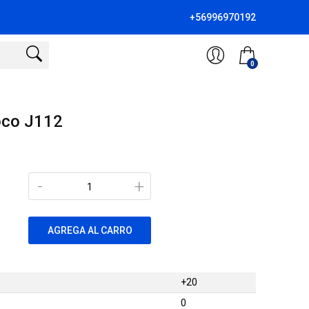
+56996970192
0
oco J112
-
+
AGREGA AL CARRO
+20
0