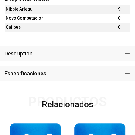
Nibble Arlegui
9
Novo Computacion
0
Quilpue
0
Description
Especificaciones
PRODUCTOS
Relacionados