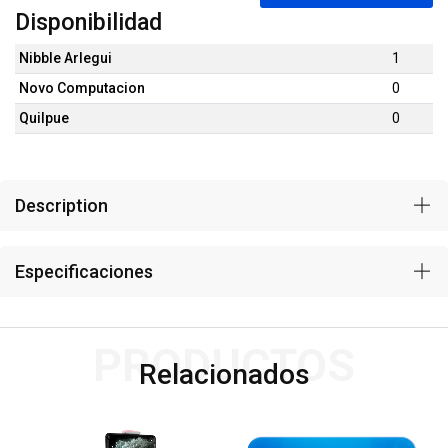
Disponibilidad
Nibble Arlegui
1
Novo Computacion
0
Quilpue
0
Description
Especificaciones
PRODUCTOS
Relacionados