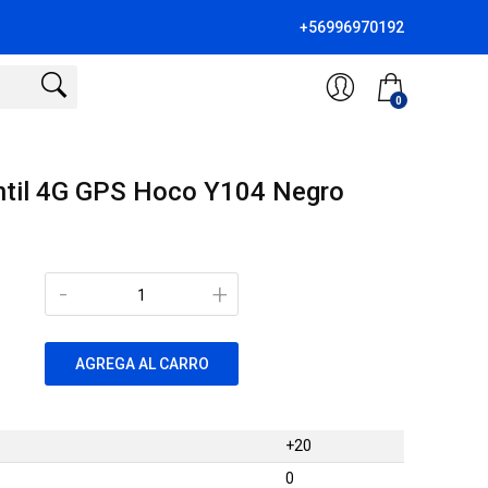
+56996970192
0
antil 4G GPS Hoco Y104 Negro
-
+
AGREGA AL CARRO
+20
0