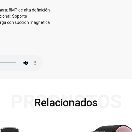
ara: 8MP de alta definición.
ional: Soporte
arga con succión magnética.
PRODUCTOS
Relacionados