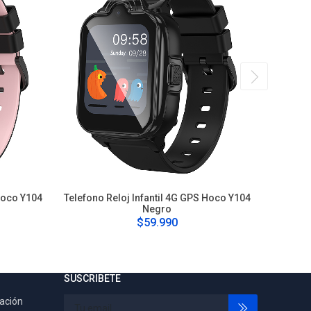
Hoco Y104
Telefono Reloj Infantil 4G GPS Hoco Y104
Telefono
Negro
$59.990
SUSCRIBETE
tación