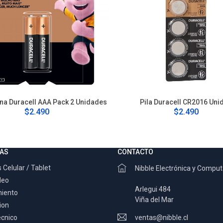
lina Duracell AAA Pack 2 Unidades
Pila Duracell CR2016 Uni
$2.490
$2.490
AS
CONTACTO
 Celular / Tablet
Nibble Electrónica y Compu
deo
Arlegui 484
miento
Viña del Mar
ion
ecnico
ventas@nibble.cl