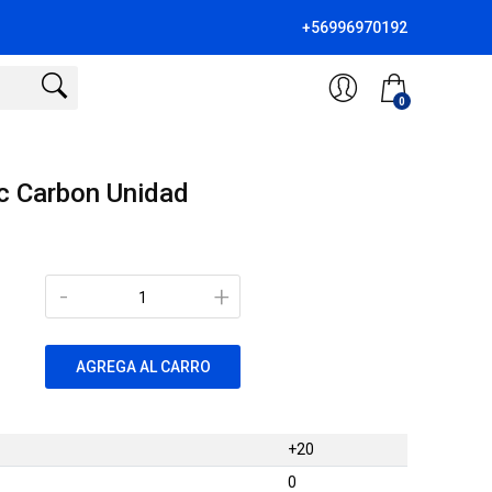
+56996970192
0
nc Carbon Unidad
-
+
AGREGA AL CARRO
+20
0