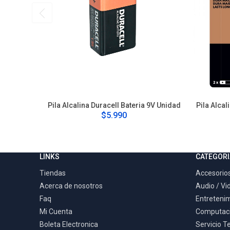
Pila Alcalina Duracell Bateria 9V Unidad
Pila Alca
$5.990
LINKS
CATEGORI
Tiendas
Accesorios
Acerca de nosotros
Audio / Vi
Faq
Entreteni
Mi Cuenta
Computac
Boleta Electronica
Servicio T