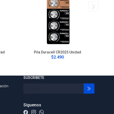
dad
Pila Duracell CR2025 Unidad
Pi
$2.490
SUSCRIBETE
tación
Síguenos