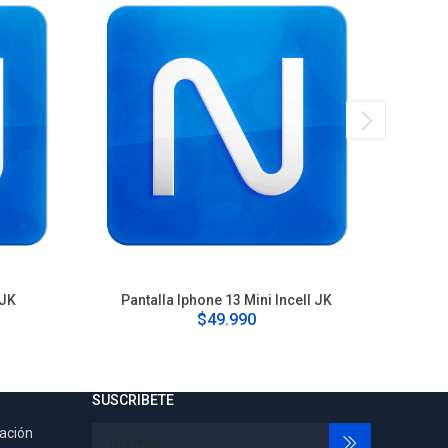
 JK
Pantalla Iphone 13 Mini Incell JK
Pan
$49.990
SUSCRIBETE
tación