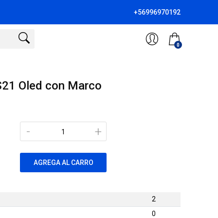
+56996970192
0
S21 Oled con Marco
-
+
AGREGA AL CARRO
2
0