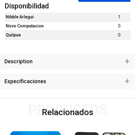
Disponibilidad
Nibble Arlegui
1
Novo Computacion
0
Quilpue
0
Description
Especificaciones
PRODUCTOS
Relacionados