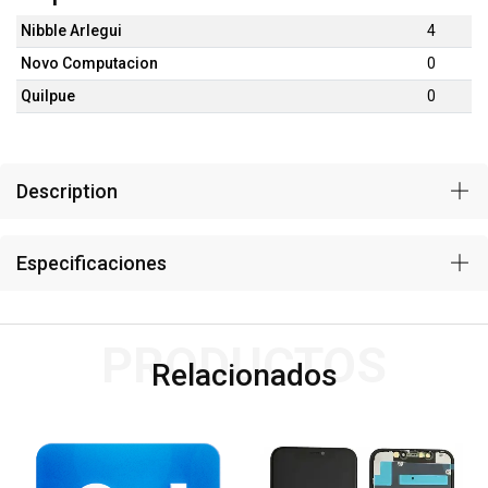
Nibble Arlegui
4
Novo Computacion
0
Quilpue
0
Description
Especificaciones
PRODUCTOS
Relacionados