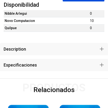
Disponibilidad
Nibble Arlegui
0
Novo Computacion
10
Quilpue
0
Description
Especificaciones
PRODUCTOS
Relacionados