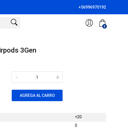
+56996970192
0
irpods 3Gen
-
+
AGREGA AL CARRO
+20
0