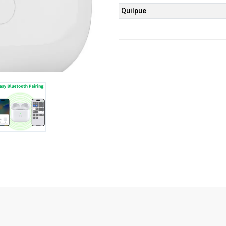
Quilpue