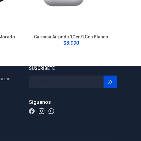
 Morado
Carcasa Airpods 1Gen/2Gen Blanco
Ca
$3.990
SUSCRIBETE
tación
Síguenos