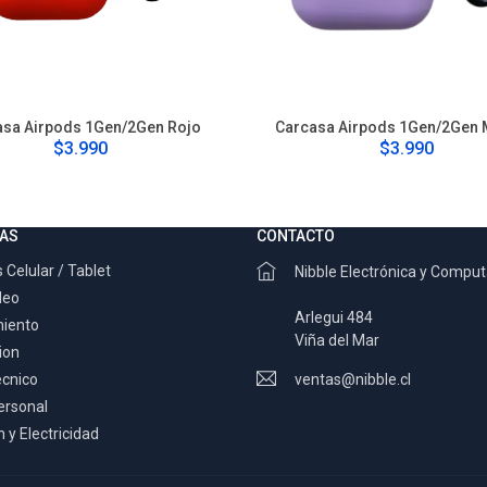
asa Airpods 1Gen/2Gen Rojo
Carcasa Airpods 1Gen/2Gen
$3.990
$3.990
AS
CONTACTO
 Celular / Tablet
Nibble Electrónica y Compu
deo
Arlegui 484
miento
Viña del Mar
ion
ecnico
ventas@nibble.cl
ersonal
 y Electricidad