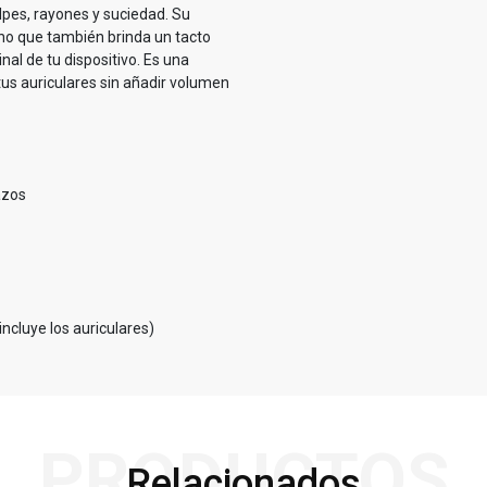
lpes, rayones y suciedad.
Su
ino que también brinda un tacto
al de tu dispositivo.
Es una
us auriculares sin añadir volumen
azos
incluye los auriculares)
PRODUCTOS
Relacionados