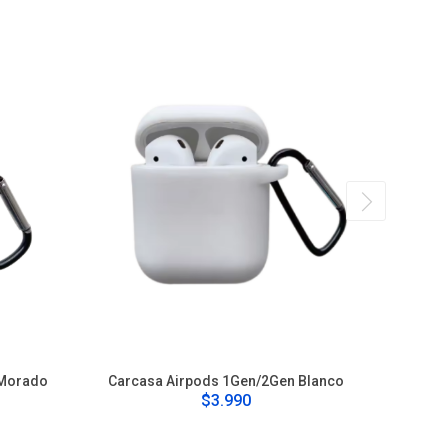
 Morado
Carcasa Airpods 1Gen/2Gen Blanco
Ca
$3.990