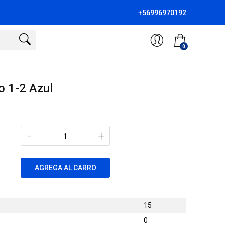
+56996970192
0
o 1-2 Azul
-
+
AGREGA AL CARRO
15
0