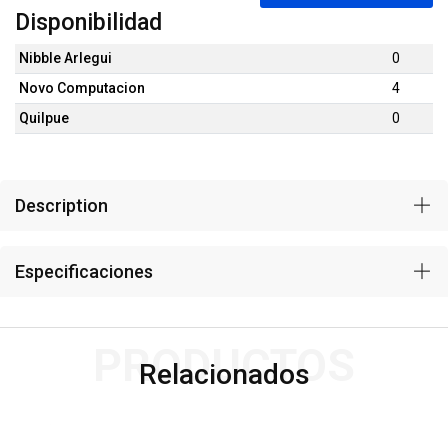
Disponibilidad
Nibble Arlegui
0
Novo Computacion
4
Quilpue
0
Description
Especificaciones
PRODUCTOS
Relacionados