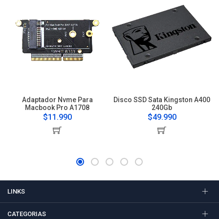
Adaptador Nvme Para
Disco SSD Sata Kingston A400
Macbook Pro A1708
240Gb
$11.990
$49.990
LINKS
CATEGORIAS