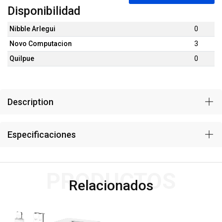
Disponibilidad
Nibble Arlegui
0
Novo Computacion
3
Quilpue
0
Description
Especificaciones
PRODUCTOS
Relacionados