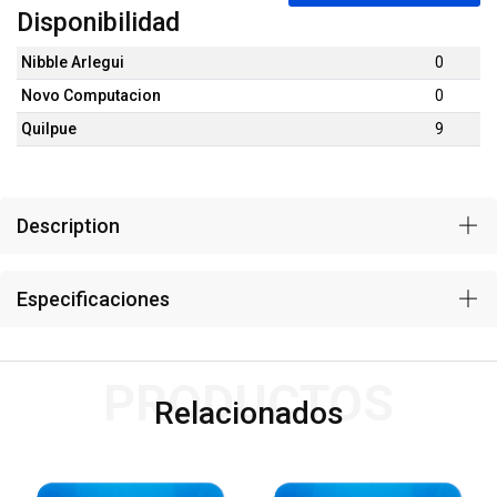
Disponibilidad
Nibble Arlegui
0
Novo Computacion
0
Quilpue
9
Description
Especificaciones
PRODUCTOS
Relacionados