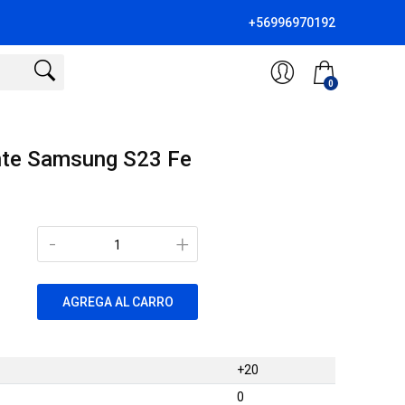
+56996970192
0
nte Samsung S23 Fe
-
+
AGREGA AL CARRO
+20
0