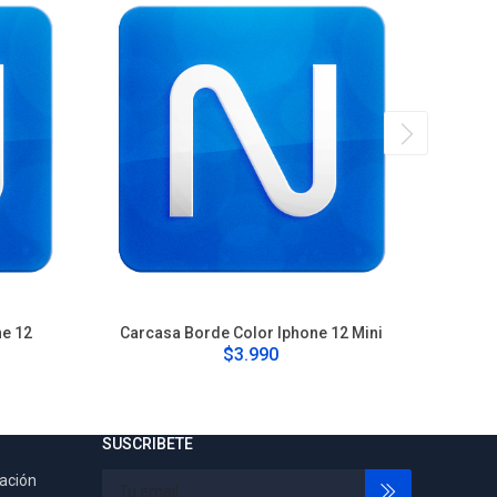
ne 12
Carcasa Borde Color Iphone 12 Mini
Carca
$3.990
SUSCRIBETE
tación