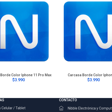
Borde Color Iphone 11 Pro Max
Carcasa Borde Color Ipho
$3.990
$3.990
AS
CONTACTO
 Celular / Tablet
Nibble Electrónica y Compu